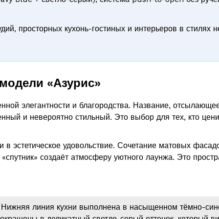
ий, просторных кухонь-гостиных и интерьеров в стилях н
модели «Азурис»
нной элегантности и благородства. Название, отсылающее
енный и невероятно стильный. Это выбор для тех, кто цен
и в эстетическое удовольствие. Сочетание матовых фасадо
«спутник» создаёт атмосферу уютного лаунжа. Это простран
Нижняя линия кухни выполнена в насыщенном тёмно-сине
 окрашены в деликатный светло-серый оттенок, который ви