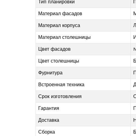
Тип планировки
П
Материал фасадов
М
Материал корпуса
Л
Материал столешницы
И
Цвет фасадов
N
Цвет столешницы
Б
Фурнитура
П
Встроенная техника
Д
Срок изготовления
О
Гарантия
П
Доставка
Н
Сборка
Б