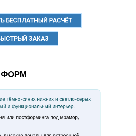
Ь БЕСПЛАТНЫЙ РАСЧЁТ
БЫСТРЫЙ ЗАКАЗ
О ФОРМ
ие тёмно-синих нижних и светло-серых
ный и функциональный интерьер.
мня или постформинга под мрамор,
к, высокие пеналы для встроенной