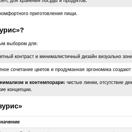
en, для хранения посуды и продуктов.
комфортного приготовления пищи.
урис»?
ным выбором для:
етный контраст и минималистичный дизайн визуально зони
тное сочетание цветов и продуманная эргономика создают
инимализм и контемпорари:
чистые линии, отсутствие де
ие концепции.
зурис»
начение