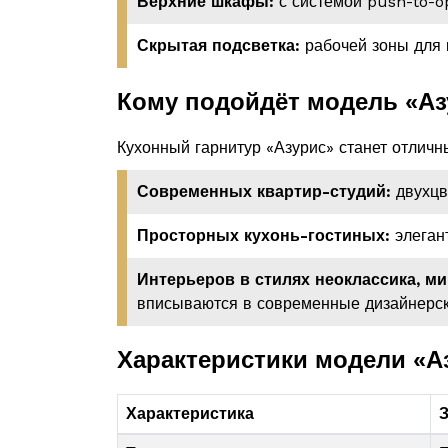
Верхние шкафы:
с системой push-to-op
Скрытая подсветка:
рабочей зоны для 
Кому подойдёт модель «Аз
Кухонный гарнитур «Азурис» станет отлич
Современных квартир-студий:
двухцв
Просторных кухонь-гостиных:
элеган
Интерьеров в стилях неоклассика, м
вписываются в современные дизайнерск
Характеристики модели «А
Характеристика
З