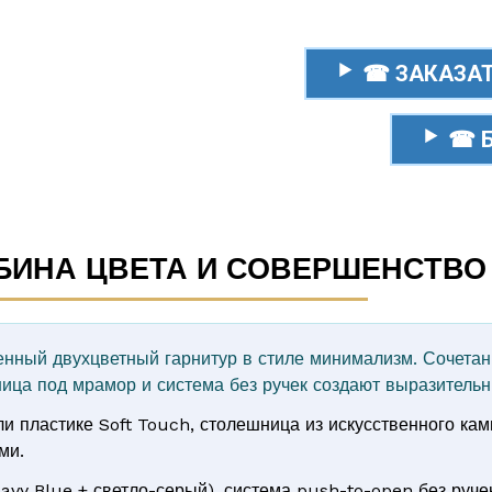
☎ ЗАКАЗАТ
☎ 
УБИНА ЦВЕТА И СОВЕРШЕНСТВ
нный двухцветный гарнитур в стиле минимализм. Сочетан
ица под мрамор и система без ручек создают выразитель
 пластике Soft Touch, столешница из искусственного ка
ми.
avy Blue + светло-серый), система push-to-open без руче