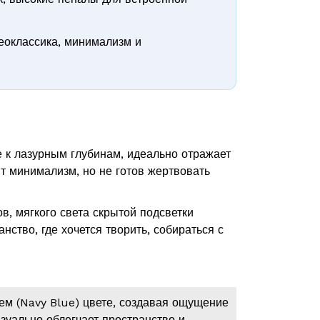
еоклассика, минимализм и
 к лазурным глубинам, идеально отражает
ит минимализм, но не готов жертвовать
в, мягкого света скрытой подсветки
ство, где хочется творить, собираться с
м (Navy Blue) цвете, создавая ощущение
зуально облегчает пространство и