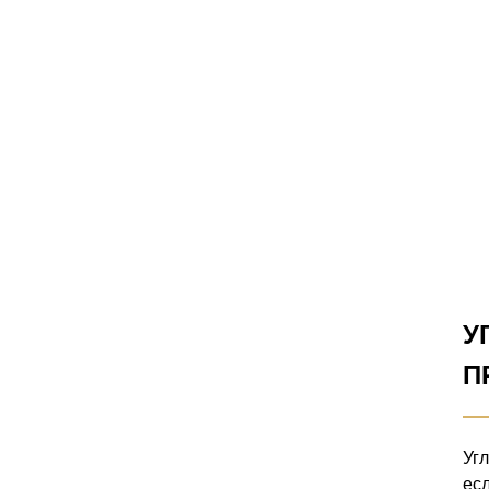
У
П
Уг
ес