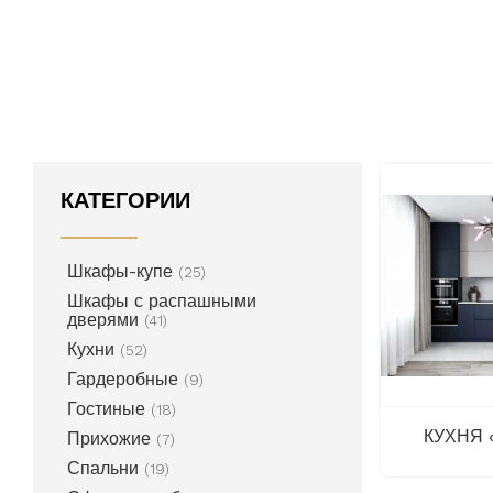
КАТЕГОРИИ
Шкафы-купе
(25)
Шкафы с распашными
дверями
(41)
Кухни
(52)
Гардеробные
(9)
Гостиные
(18)
КУХНЯ 
Прихожие
(7)
Спальни
(19)