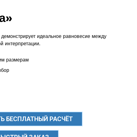
а»
й демонстрирует идеальное равновесие между
й интерпретации.
им размерам
ыбор
Ь БЕСПЛАТНЫЙ РАСЧЁТ