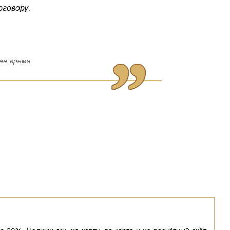
говору.
е время.