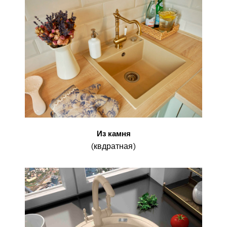
Из камня
(квдратная)