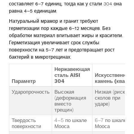
составляет
6–7 единиц
, тогда как у стали 304 она
равна
4–5 единицам
.
Натуральный мрамор и гранит требуют
герметизации пор каждые
6–12 месяцев
. Без
обработки материал впитывает жиры и красители.
Герметизация увеличивает срок службы
поверхности на
5–7 лет
и предотвращает рост
бактерий в микротрещинах.
Нержавеющая
сталь AISI
Искусственный
Параметр
304
камень (кварц)
Ударопрочность
Высокая
Низкая (риск
(деформация
сколов при
вместо
ударе)
трещин)
Твердость
4–5 по шкале
6–7 по шкале
поверхности
Мооса
Мооса