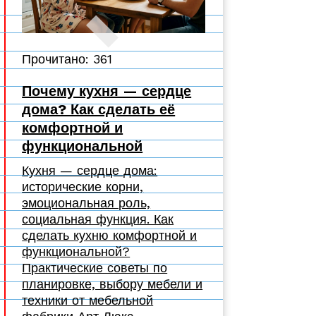
Прочитано: 361
Почему кухня — сердце
дома? Как сделать её
комфортной и
функциональной
Кухня — сердце дома:
исторические корни,
эмоциональная роль,
социальная функция. Как
сделать кухню комфортной и
функциональной?
Практические советы по
планировке, выбору мебели и
техники от мебельной