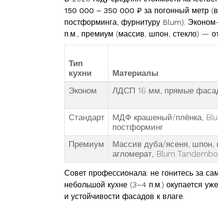
150 000 – 350 000 ₽ за погонный метр
(в
постформинга, фурнитуру Blum). Эконом
п.м., премиум (массив, шпон, стекло) — о
Тип
кухни
Материалы
Эконом
ЛДСП 16 мм, прямые фасад
Стандарт
МДФ крашеный/плёнка, Bl
постформинг
Премиум
Массив дуба/ясеня, шпон,
агломерат, Blum Tandembo
Совет профессионала: не гонитесь за с
небольшой кухне (3–4 п.м.) окупается уж
и устойчивости фасадов к влаге.