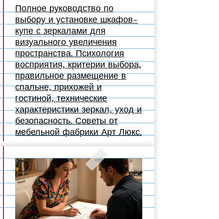
Полное руководство по
выбору и установке шкафов-
купе с зеркалами для
визуального увеличения
пространства. Психология
восприятия, критерии выбора,
правильное размещение в
спальне, прихожей и
гостиной, технические
характеристики зеркал, уход и
безопасность. Советы от
мебельной фабрики Арт Люкс.