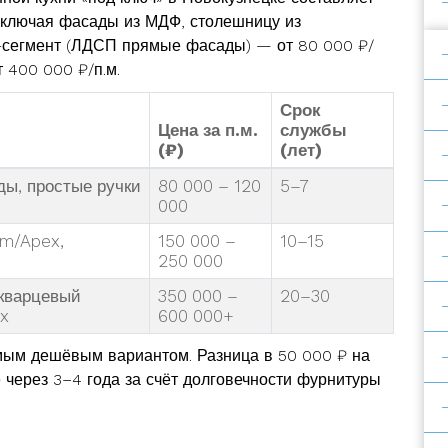
ключая фасады из МДФ, столешницу из
-сегмент (ЛДСП прямые фасады) — от 80 000 ₽/
т 400 000 ₽/п.м.
Срок
Цена за п.м.
службы
(₽)
(лет)
ы, простые ручки
80 000 – 120
5–7
000
um/Apex,
150 000 –
10–15
250 000
 кварцевый
350 000 –
20–30
x
600 000+
амым дешёвым вариантом. Разница в 50 000 ₽ на
е через 3–4 года за счёт долговечности фурнитуры