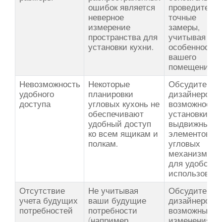
ошибок является
проведите
неверное
точные
измерение
замеры,
пространства для
учитывая все
установки кухни.
особенности
вашего
помещения.
Невозможность
Некоторые
Обсудите с
удобного
планировки
дизайнером
доступа
угловых кухонь не
возможность
обеспечивают
установки
удобный доступ
выдвижных
ко всем ящикам и
элементов и
полкам.
угловых
механизмов
для удобства
использовани
Отсутствие
Не учитывая
Обсудите с
учета будущих
ваши будущие
дизайнером
потребностей
потребности
возможные
(например,
изменения и