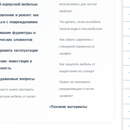
й корпусной мебелью
использовать для чистки
мебели?
овление и ремонт: как
ься с повреждениями
Что делать, если на мебель
попала вода и она разбухла?
вание фурнитуры и
ческих элементов
Как убрать царапины с
глянцевой поверхности
равила эксплуатации
шкафа?
ние: инвестиция в
Как защитить мебель от
чность
выцветания на солнце?
адаваемые вопросы
Нужно ли смазывать
направляющие и петли
 часто нужно протирать
шкафов?
пусную мебель от пыли?
Похожие материалы