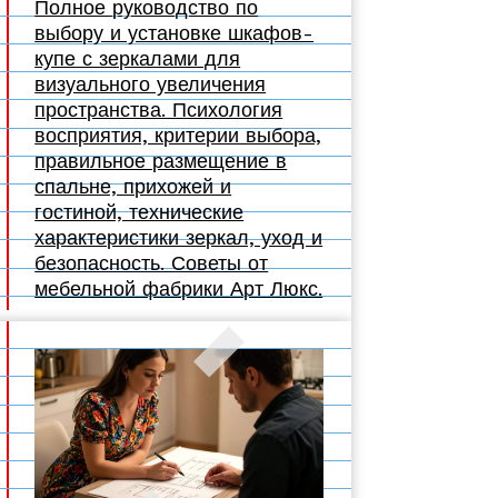
Полное руководство по
выбору и установке шкафов-
купе с зеркалами для
визуального увеличения
пространства. Психология
восприятия, критерии выбора,
правильное размещение в
спальне, прихожей и
гостиной, технические
характеристики зеркал, уход и
безопасность. Советы от
мебельной фабрики Арт Люкс.