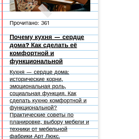
Прочитано: 361
Почему кухня — сердце
дома? Как сделать её
комфортной и
функциональной
Кухня — сердце дома:
исторические корни,
эмоциональная роль,
социальная функция. Как
сделать кухню комфортной и
функциональной?
Практические советы по
планировке, выбору мебели и
техники от мебельной
фабрики Арт Люкс.