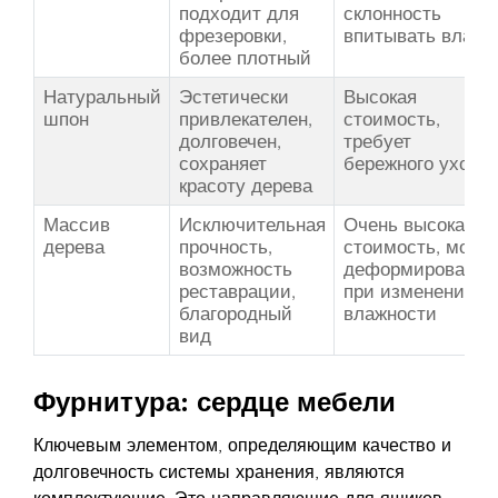
подходит для
склонность
фрезеровки,
впитывать влагу
более плотный
Натуральный
Эстетически
Высокая
шпон
привлекателен,
стоимость,
долговечен,
требует
сохраняет
бережного ухода
красоту дерева
Массив
Исключительная
Очень высокая
дерева
прочность,
стоимость, може
возможность
деформироватьс
реставрации,
при изменении
благородный
влажности
вид
Фурнитура: сердце мебели
Ключевым элементом, определяющим качество и
долговечность системы хранения, являются