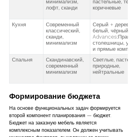
минимализм,
пастельные, тёпл
лофт, сканди
коричневые
Кухня
Современный
Серый + дерево,
классический,
белый, чёрный
сканди,
Advances:Практи
минимализм
столешницы, угл
и прямые компле
Спальня
Скандинавский,
Светлые, пастель
современный
природные,
минимализм
нейтральные
Формирование бюджета
На основе функциональных задач формируется
второй компонент планирования — бюджет.
Бюджет на заказную мебель является
комплексным показателем. Он должен учитывать