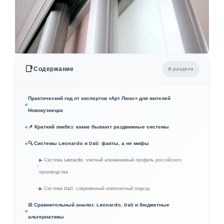
📑
Содержание
8 раздела
Практический гид от экспертов «Арт Люкс» для жителей
Новокузнецка
📌 Краткий ликбез: какие бывают раздвижные системы
🔍 Системы Leonardo и Dali: факты, а не мифы
▶ Система Leonardo: элитный алюминиевый профиль российского
производства
▶ Система Dali: современный композитный подход
⚖️ Сравнительный анализ: Leonardo, Dali и бюджетные
альтернативы