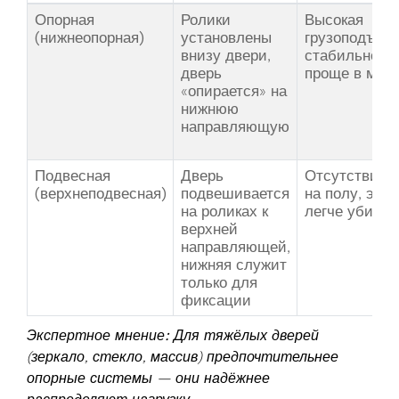
Опорная
Ролики
Высокая
(нижнеопорная)
установлены
грузоподъёмн
внизу двери,
стабильность
дверь
проще в мон
«опирается» на
нижнюю
направляющую
Подвесная
Дверь
Отсутствие п
(верхнеподвесная)
подвешивается
на полу, эсте
на роликах к
легче убират
верхней
направляющей,
нижняя служит
только для
фиксации
Экспертное мнение:
Для тяжёлых дверей
(зеркало, стекло, массив) предпочтительнее
опорные системы — они надёжнее