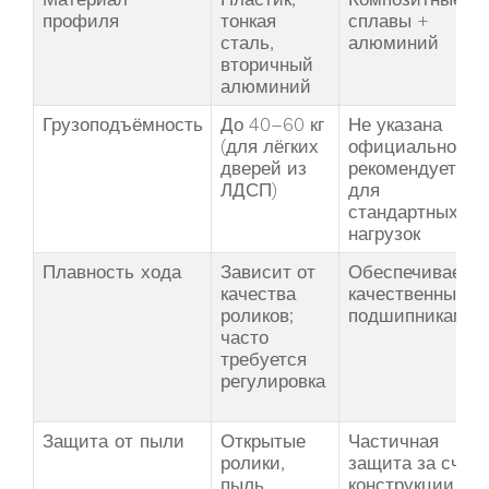
профиля
тонкая
сплавы +
сталь,
алюминий
вторичный
алюминий
Грузоподъёмность
До 40–60 кг
Не указана
(для лёгких
официально,
дверей из
рекомендуется
ЛДСП)
для
стандартных
нагрузок
Плавность хода
Зависит от
Обеспечивается
качества
качественными
роликов;
подшипниками
часто
требуется
регулировка
Защита от пыли
Открытые
Частичная
ролики,
защита за счёт
пыль
конструкции