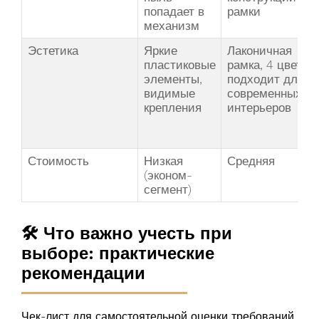
попадает в
рамки
механизм
Эстетика
Яркие
Лаконичная
пластиковые
рамка, 4 цвета,
элементы,
подходит для
видимые
современных
крепления
интерьеров
Стоимость
Низкая
Средняя
(эконом-
сегмент)
🛠️ Что важно учесть при
выборе: практические
рекомендации
Чек-лист для самостоятельной оценки требований