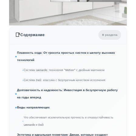
📑
Содержание
8 раздела
Плавность хода: От грохота простых систем к шепоту высоких
технологий
Система Leonardo: технология "Motion" с двойным маятником
Система Dali: классика с безупречным качеством исполнения
Долговечность и надежность: Инвестиция в безупречную работу
на годы вперед
Виды направляющих
Что обеспечивает исключительную прочность и отказоустойчивость
Leonardo и Dali
Эстетика и идеальная геометрия: Двери, которые создают