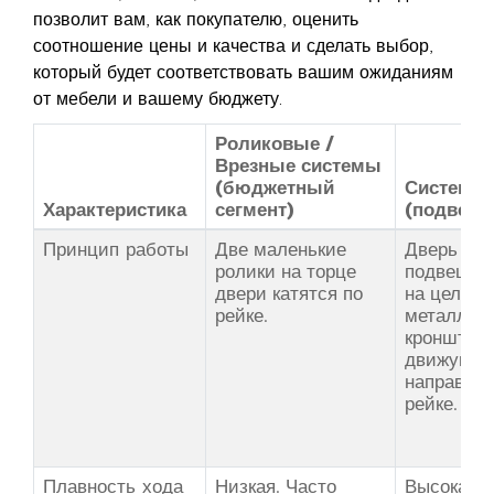
позволит вам, как покупателю, оценить
соотношение цены и качества и сделать выбор,
который будет соответствовать вашим ожиданиям
от мебели и вашему бюджету.
Роликовые /
Врезные системы
(бюджетный
Система D
Характеристика
сегмент)
(подвесн
Принцип работы
Две маленькие
Дверь
ролики на торце
подвешив
двери катятся по
на цельн
рейке.
металлич
кронштейн
движущий
направля
рейке.
Плавность хода
Низкая. Часто
Высокая.