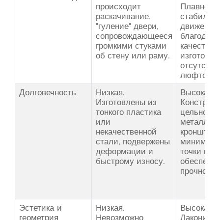
происходит
Плавное 
раскачивание,
стабильн
"гуление" двери,
движение
сопровождающееся
благодаря
громкими стуками
качествен
об стену или раму.
изготовле
отсутств
люфтов.
Долговечность
Низкая.
Высокая.
Изготовлены из
Конструкц
тонкого пластика
цельного
или
металличе
некачественной
кронштей
стали, подвержены
минимизи
деформации и
точки изн
быстрому износу.
обеспечив
прочность
Эстетика и
Низкая.
Высокая.
геометрия
Невозможно
Лаконичн